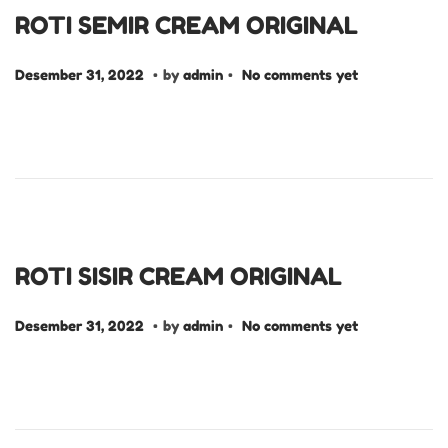
,
ROTI SEMIR CREAM ORIGINAL
2
0
.
.
P
D
Desember 31, 2022
by
admin
No comments yet
2
o
e
2
s
s
t
e
e
m
d
b
o
e
n
r
ROTI SISIR CREAM ORIGINAL
3
.
.
P
D
1
Desember 31, 2022
by
admin
No comments yet
o
e
,
s
s
2
t
e
0
e
m
2