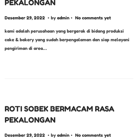
PEKALONGAN
.
.
P
D
Desember 29, 2022
by
admin
No comments yet
o
e
kami adalah perusahaan yang bergerak di bidang produksi
s
s
cake & bakery yang sudah berpengalaman dan siap melayani
t
e
pengiriman di area…
e
m
d
b
o
e
n
r
2
9
,
ROTI SOBEK BERMACAM RASA
2
PEKALONGAN
0
2
.
.
P
D
Desember 29, 2022
by
admin
No comments yet
2