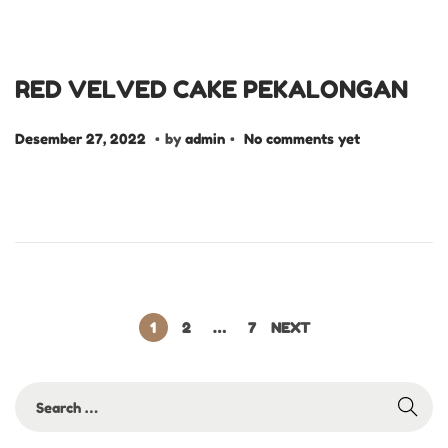
RED VELVED CAKE PEKALONGAN
.
.
P
D
Desember 27, 2022
by
admin
No comments yet
o
e
s
s
t
e
e
m
d
b
o
e
1
2
…
7
NEXT
n
r
2
7
,
2