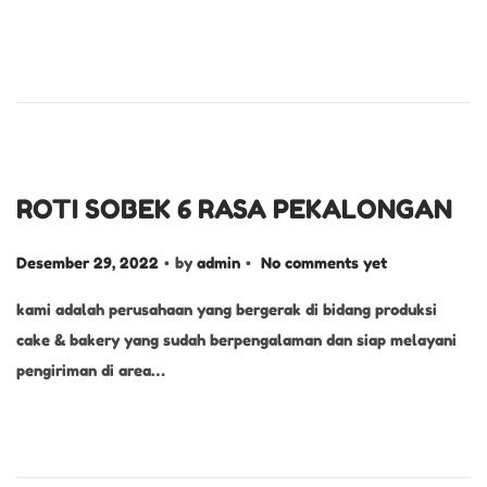
o
e
s
s
t
e
e
m
d
b
o
e
n
r
ROTI SOBEK 6 RASA PEKALONGAN
2
.
.
P
9
Desember 29, 2022
by
admin
No comments yet
o
,
kami adalah perusahaan yang bergerak di bidang produksi
s
2
cake & bakery yang sudah berpengalaman dan siap melayani
t
0
pengiriman di area…
e
2
d
2
o
n