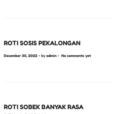
s
s
t
e
e
m
d
b
o
e
n
r
ROTI SOSIS PEKALONGAN
3
.
.
P
0
Desember 30, 2022
by
admin
No comments yet
o
,
s
2
t
0
e
2
d
2
o
n
ROTI SOBEK BANYAK RASA