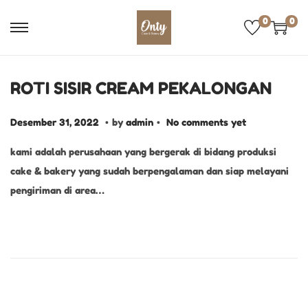
0
0
ROTI SISIR CREAM PEKALONGAN
.
.
P
D
Desember 31, 2022
by
admin
No comments yet
o
e
kami adalah perusahaan yang bergerak di bidang produksi
s
s
cake & bakery yang sudah berpengalaman dan siap melayani
t
e
pengiriman di area…
e
m
d
b
o
e
n
r
3
1