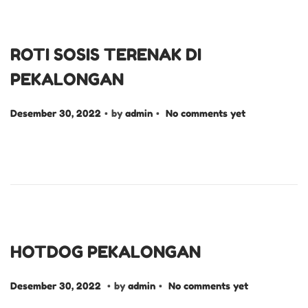
d
b
2
o
e
n
r
ROTI SOSIS TERENAK DI
3
PEKALONGAN
1
,
.
.
P
Desember 30, 2022
by
admin
No comments yet
2
o
0
s
2
t
2
e
d
o
n
HOTDOG PEKALONGAN
.
.
P
D
Desember 30, 2022
by
admin
No comments yet
o
e