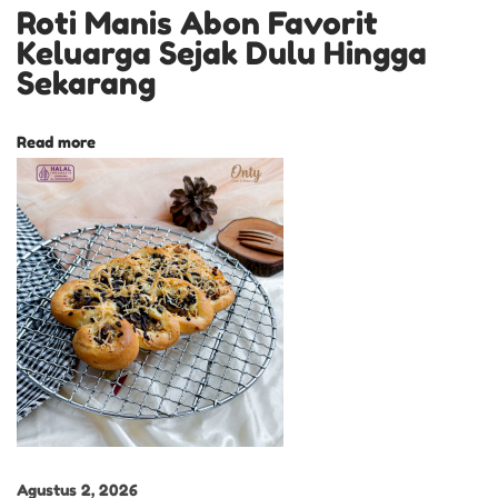
Roti Manis Abon Favorit
O
Keluarga Sejak Dulu Hingga
N
Sekarang
G
A
Read more
N
R
O
T
I
S
E
M
I
R
C
Agustus 2, 2026
R