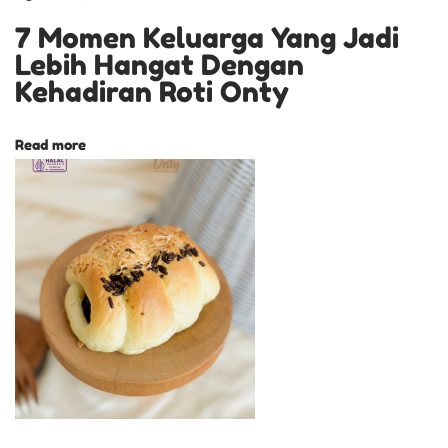
E
7 Momen Keluarga Yang Jadi
A
Lebih Hangat Dengan
M
Kehadiran Roti Onty
M
O
Read more
C
C
A
P
E
K
A
L
O
N
G