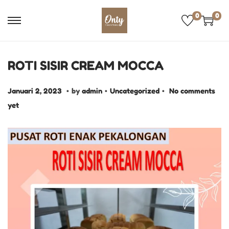
0
0
ROTI SISIR CREAM MOCCA
.
.
.
P
J
P
Januari 2, 2023
by
admin
Uncategorized
No comments
o
a
o
yet
s
n
s
t
u
t
e
a
e
d
r
d
o
i
i
n
2
n
,
2