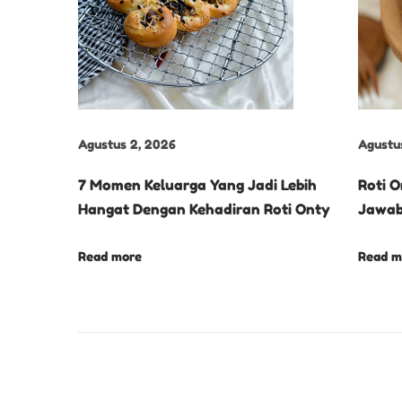
A
R
A
H
D
A
Agustus 2, 2026
Agustu
N
7 Momen Keluarga Yang Jadi Lebih
Roti O
K
Hangat Dengan Kehadiran Roti Onty
Jawab
E
U
Read more
Read m
N
I
K
A
N
R