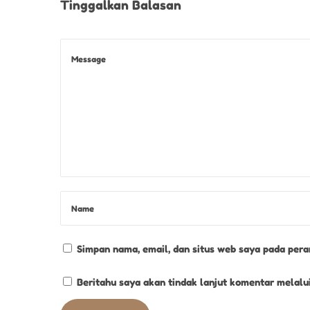
Tinggalkan Balasan
O
T
I
K
H
A
S
P
E
K
A
L
O
Simpan nama, email, dan situs web saya pada pera
N
G
Beritahu saya akan tindak lanjut komentar melalui
A