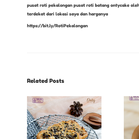
pusat roti pekalongan pusat roti batang ontycake ole
terdekat dari lokasi saya dan harganya
https://bit.ly/RotiPekalongan
B
O
L
E
N
Related Posts
T
A
P
E
S
E
J