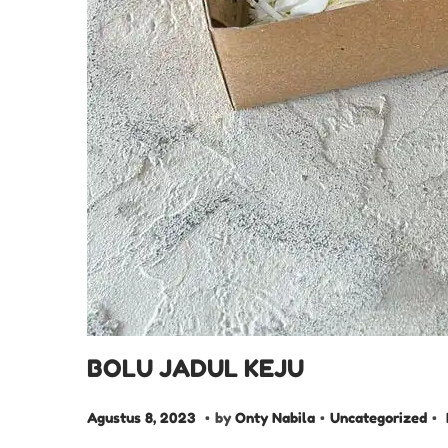
BOLU JADUL KEJU
.
.
.
P
A
P
Agustus 8, 2023
by
Onty Nabila
Uncategorized
o
g
o