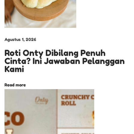
t
i
a
p
Agustus 1, 2026
G
i
Roti Onty Dibilang Penuh
g
Cinta? Ini Jawaban Pelanggan
i
Kami
t
a
Read more
n
K
u
e
D
r