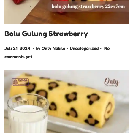
Bolu Gulung Strawberry
.
.
.
P
J
P
Juli 21, 2024
by
Onty Nabila
Uncategorized
No
o
u
o
comments yet
s
l
s
t
i
t
e
2
e
d
1
d
o
,
i
n
2
n
0
2
4