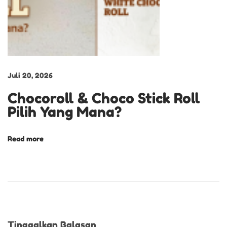
i
p
s
a
b
Juli 20, 2026
i
Chocoroll & Choco Stick Roll
t
Pilih Yang Mana?
K
e
Read more
i
s
t
i
m
e
Tinggalkan Balasan
w