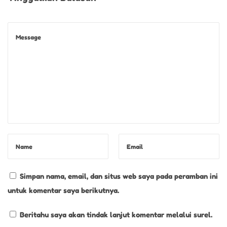
a
a
n
D
a
l
a
m
M
o
m
e
Simpan nama, email, dan situs web saya pada peramban ini
n
untuk komentar saya berikutnya.
t
S
Beritahu saya akan tindak lanjut komentar melalui surel.
p