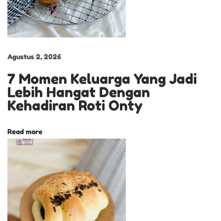
c
i
n
g
Agustus 2, 2026
K
7 Momen Keluarga Yang Jadi
e
Lebih Hangat Dengan
r
Kehadiran Roti Onty
e
n
Read more
y
a
h
a
n
S
e