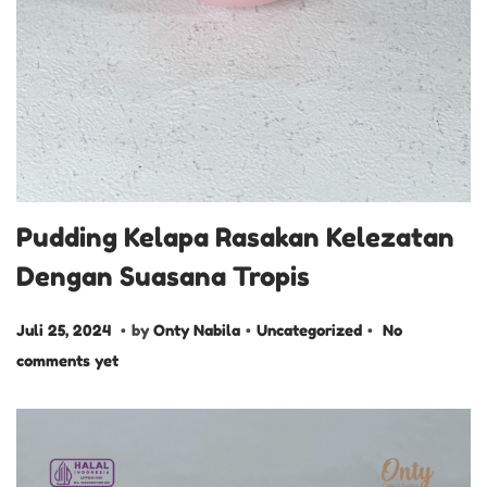
Pudding Kelapa Rasakan Kelezatan
Dengan Suasana Tropis
.
.
.
P
J
P
Juli 25, 2024
by
Onty Nabila
Uncategorized
No
o
u
o
comments yet
s
l
s
t
i
t
e
2
e
d
5
d