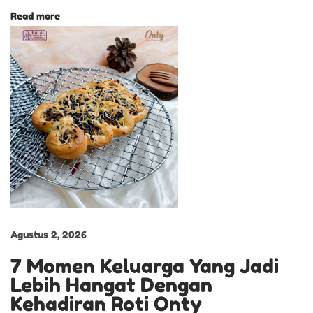
a
Read more
n
D
a
l
a
m
M
o
m
e
n
Agustus 2, 2026
t
S
7 Momen Keluarga Yang Jadi
p
Lebih Hangat Dengan
e
Kehadiran Roti Onty