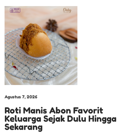
p
s
a
b
i
t
K
e
i
s
t
i
Agustus 7, 2026
m
Roti Manis Abon Favorit
e
Keluarga Sejak Dulu Hingga
w
Sekarang
a