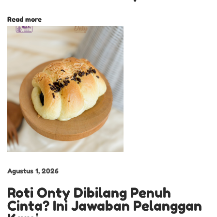
s
i
Read more
a
l
T
a
r
t
M
i
n
i
P
Agustus 1, 2026
i
Roti Onty Dibilang Penuh
l
Cinta? Ini Jawaban Pelanggan
i