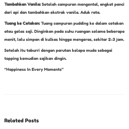
Tambahkan Vanila:
Setelah campuran mengental, angkat panci
dari api dan tambahkan ekstrak vanila. Aduk rata.
Tuang ke Cetakan:
Tuang campuran pudding ke dalam cetakan
atau gelas saji. Dinginkan pada suhu ruangan selama beberapa
menit, lalu simpan di kulkas hingga mengeras, sekitar 2-3 jam.
Setelah itu taburri dengan parutan kelapa muda sebagai
topping kemudian sajikan dingin.
“Happiness In Every Moments”
K
u
e
D
r
Related Posts
i