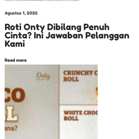
s
e
Agustus 1, 2026
r
Roti Onty Dibilang Penuh
t
Cinta? Ini Jawaban Pelanggan
R
Kami
e
d
Read more
v
e
l
v
e
t
U
n
t