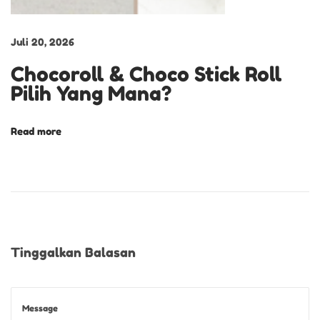
u
k
Juli 20, 2026
S
Chocoroll & Choco Stick Roll
e
Pilih Yang Mana?
m
u
a
Read more
M
o
m
e
n
I
Tinggalkan Balasan
s
t
i