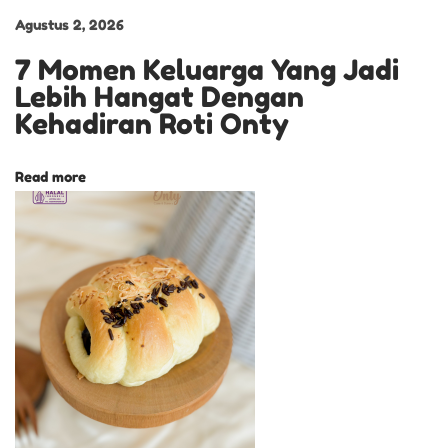
h
Agustus 2, 2026
Y
7 Momen Keluarga Yang Jadi
a
Lebih Hangat Dengan
n
Kehadiran Roti Onty
g
M
Read more
e
n
g
g
o
d
a
D
e
s