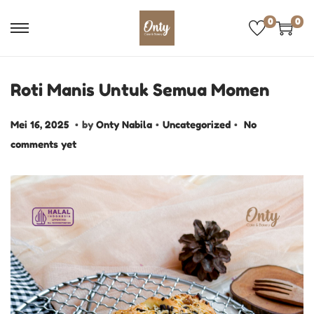
0
0
Roti Manis Untuk Semua Momen
.
.
.
P
M
P
Mei 16, 2025
by
Onty Nabila
Uncategorized
No
o
e
o
comments yet
s
i
s
t
1
t
e
6
e
d
,
d
o
2
i
n
0
n
2
5