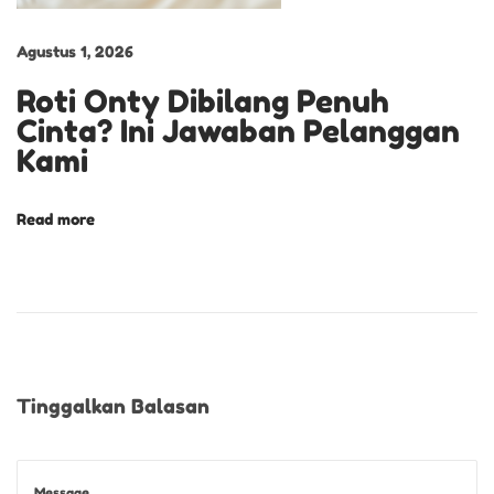
h
C
Agustus 1, 2026
u
Roti Onty Dibilang Penuh
s
Cinta? Ini Jawaban Pelanggan
t
Kami
o
m
O
Read more
n
t
y
U
n
t
Tinggalkan Balasan
u
k