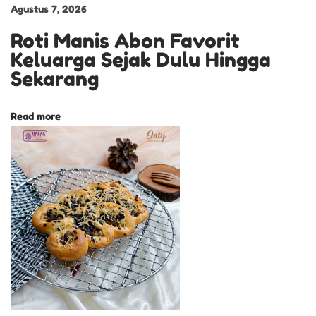
t
Agustus 7, 2026
T
Roti Manis Abon Favorit
r
Keluarga Sejak Dulu Hingga
a
Sekarang
d
i
Read more
s
i
o
n
a
l
R
a
s
a