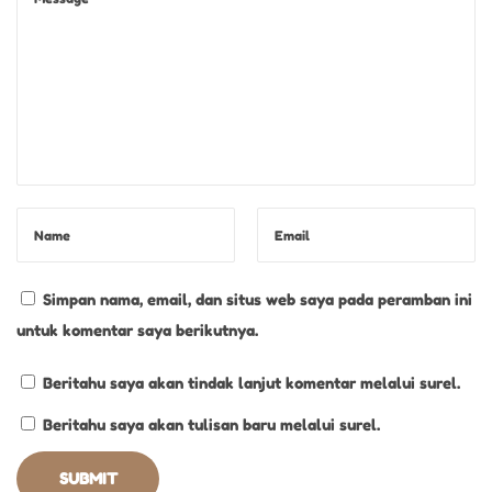
M
o
m
e
n
P
e
r
a
y
Simpan nama, email, dan situs web saya pada peramban ini
a
untuk komentar saya berikutnya.
a
n
Beritahu saya akan tindak lanjut komentar melalui surel.
S
Beritahu saya akan tulisan baru melalui surel.
p
e