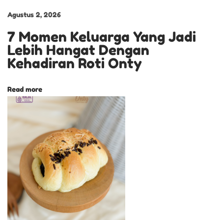
K
e
Agustus 2, 2026
k
7 Momen Keluarga Yang Jadi
i
Lebih Hangat Dengan
n
Kehadiran Roti Onty
i
a
Read more
n
C
a
k
e
U
l
t
a