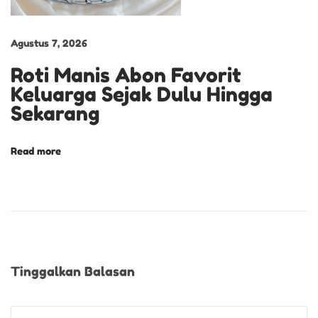
z
z
Agustus 7, 2026
a
Roti Manis Abon Favorit
M
Keluarga Sejak Dulu Hingga
i
Sekarang
n
i
H
Read more
o
m
e
m
a
d
Tinggalkan Balasan
e