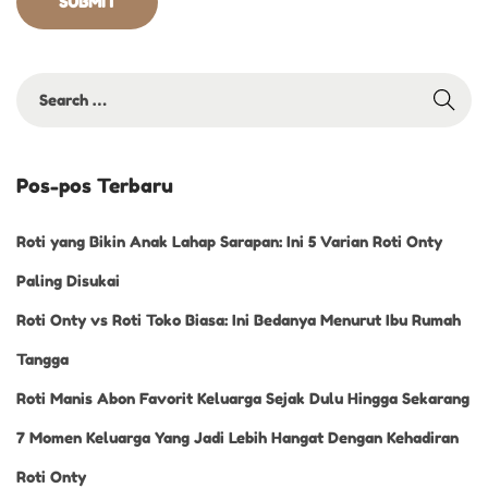
Pos-pos Terbaru
Roti yang Bikin Anak Lahap Sarapan: Ini 5 Varian Roti Onty
Paling Disukai
Roti Onty vs Roti Toko Biasa: Ini Bedanya Menurut Ibu Rumah
Tangga
Roti Manis Abon Favorit Keluarga Sejak Dulu Hingga Sekarang
7 Momen Keluarga Yang Jadi Lebih Hangat Dengan Kehadiran
Roti Onty