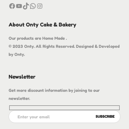
About Onty Cake & Bakery
Our products are Home Made .
© 2023 Onty. All Rights Reserved. Designed & Developed
by Onty.
Newsletter
Get more discount information by joining to our
newsletter.