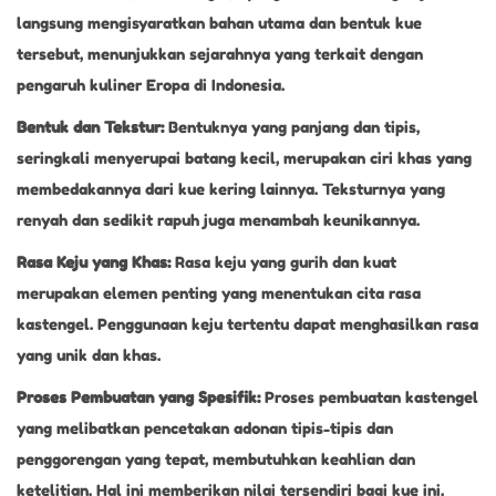
langsung mengisyaratkan bahan utama dan bentuk kue
tersebut, menunjukkan sejarahnya yang terkait dengan
pengaruh kuliner Eropa di Indonesia.
Bentuk dan Tekstur:
Bentuknya yang panjang dan tipis,
seringkali menyerupai batang kecil, merupakan ciri khas yang
membedakannya dari kue kering lainnya. Teksturnya yang
renyah dan sedikit rapuh juga menambah keunikannya.
Rasa Keju yang Khas:
Rasa keju yang gurih dan kuat
merupakan elemen penting yang menentukan cita rasa
kastengel. Penggunaan keju tertentu dapat menghasilkan rasa
yang unik dan khas.
Proses Pembuatan yang Spesifik:
Proses pembuatan kastengel
yang melibatkan pencetakan adonan tipis-tipis dan
penggorengan yang tepat, membutuhkan keahlian dan
ketelitian. Hal ini memberikan nilai tersendiri bagi kue ini.