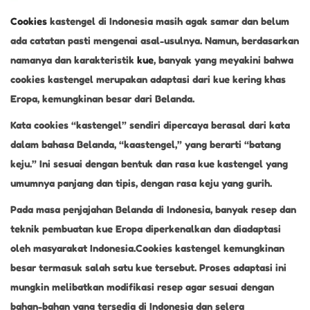
Cookies
kastengel di Indonesia masih agak samar dan belum
ada catatan pasti mengenai asal-usulnya. Namun, berdasarkan
namanya dan karakteristik
kue
, banyak yang meyakini bahwa
cookies kastengel merupakan adaptasi dari kue kering khas
Eropa, kemungkinan besar dari Belanda.
Kata cookies “kastengel” sendiri dipercaya berasal dari kata
dalam bahasa Belanda, “kaastengel,” yang berarti “batang
keju.” Ini sesuai dengan bentuk dan rasa kue kastengel yang
umumnya panjang dan tipis, dengan rasa keju yang gurih.
Pada masa penjajahan Belanda di Indonesia, banyak resep dan
teknik pembuatan kue Eropa diperkenalkan dan diadaptasi
oleh masyarakat Indonesia.Cookies kastengel kemungkinan
besar termasuk salah satu kue tersebut. Proses adaptasi ini
mungkin melibatkan modifikasi resep agar sesuai dengan
bahan-bahan yang tersedia di Indonesia dan selera