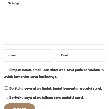
Simpan nama, email, dan situs web saya pada peramban ini
untuk komentar saya berikutnya.
Beritahu saya akan tindak lanjut komentar melalui surel.
Beritahu saya akan tulisan baru melalui surel.