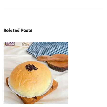
o
t
i
K
Related Posts
a
c
a
n
g
H
i
j
a
u
Y
a