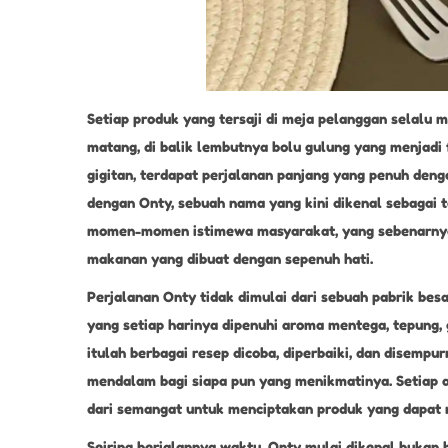
Setiap produk yang tersaji di meja pelanggan selalu me
matang, di balik lembutnya bolu gulung yang menjadi 
gigitan, terdapat perjalanan panjang yang penuh denga
dengan Onty, sebuah nama yang kini dikenal sebagai 
momen-momen istimewa masyarakat, yang sebenarnya 
makanan yang dibuat dengan sepenuh hati.
Perjalanan Onty tidak dimulai dari sebuah pabrik besa
yang setiap harinya dipenuhi aroma mentega, tepung, g
itulah berbagai resep dicoba, diperbaiki, dan disem
mendalam bagi siapa pun yang menikmatinya. Setiap 
dari semangat untuk menciptakan produk yang dapat 
Seiring berjalannya waktu, Onty mulai dikenal bukan 