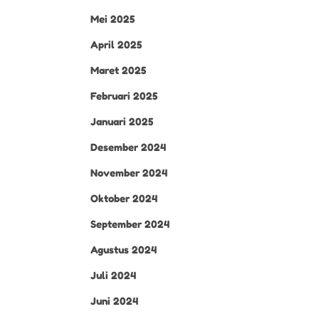
Mei 2025
April 2025
Maret 2025
Februari 2025
Januari 2025
Desember 2024
November 2024
Oktober 2024
September 2024
Agustus 2024
Juli 2024
Juni 2024