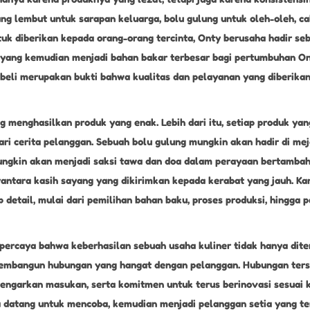
ang lembut untuk sarapan keluarga, bolu gulung untuk oleh-oleh, c
uk diberikan kepada orang-orang tercinta, Onty berusaha hadir seb
h yang kemudian menjadi bahan bakar terbesar bagi pertumbuhan On
beli merupakan bukti bahwa kualitas dan pelayanan yang diberik
 menghasilkan produk yang enak. Lebih dari itu, setiap produk yan
i cerita pelanggan. Sebuah bolu gulung mungkin akan hadir di me
ungkin akan menjadi saksi tawa dan doa dalam perayaan bertambah
ntara kasih sayang yang dikirimkan kepada kerabat yang jauh. Kar
 detail, mulai dari pemilihan bahan baku, proses produksi, hingga 
percaya bahwa keberhasilan sebuah usaha kuliner tidak hanya dite
membangun hubungan yang hangat dengan pelanggan. Hubungan terse
engarkan masukan, serta komitmen untuk terus berinovasi sesuai 
 datang untuk mencoba, kemudian menjadi pelanggan setia yang te