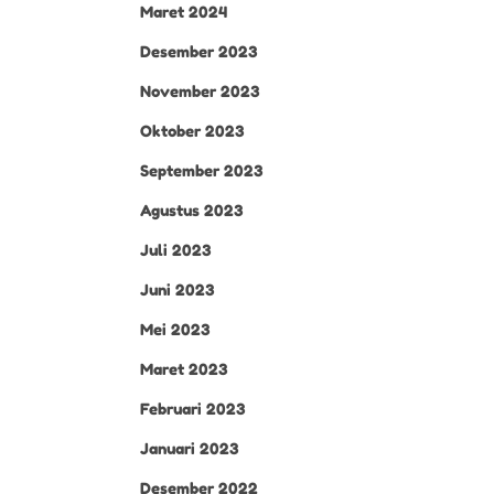
Maret 2024
Desember 2023
November 2023
Oktober 2023
September 2023
Agustus 2023
Juli 2023
Juni 2023
Mei 2023
Maret 2023
Februari 2023
Januari 2023
Desember 2022