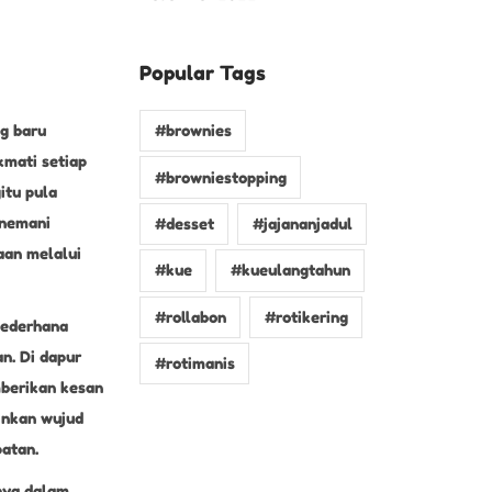
Popular Tags
ng baru
#brownies
kmati setiap
#browniestopping
itu pula
enemani
#desset
#jajananjadul
aan melalui
#kue
#kueulangtahun
#rollabon
#rotikering
 sederhana
n. Di dapur
#rotimanis
mberikan kesan
inkan wujud
atan.
inya dalam