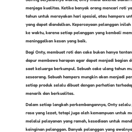
menjaga kualitas. Ketika banyak orang mencari roti y
tahun untuk merayakan hari spesial, atau hampers unt
yang dapat diandalkan. Kepercayaan pelanggan inila
ke waktu, karena setiap pelanggan yang kembali mem
meninggalkan kesan yang baik.
Bagi Onty, membuat roti dan cake bukan hanya tentang
dapur membawa harapan agar dapat menjadi bagian dar
saat keluarga berkumpul. Sebuah cake ulang tahun m
seseorang. Sebuah hampers mungkin akan menjadi pera
setiap produk selalu dibuat dengan perhatian terhadap
menarik dan berkualitas.
Dalam setiap langkah perkembangannya, Onty selalu 
rasa yang lezat, tetapi juga oleh kemampuan untuk 
melalui pelayanan yang ramah, kesediaan untuk mend
keinginan pelanggan. Banyak pelanggan yang awalnya