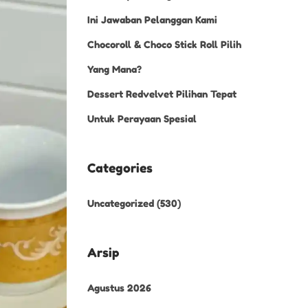
Ini Jawaban Pelanggan Kami
Chocoroll & Choco Stick Roll Pilih
Yang Mana?
Dessert Redvelvet Pilihan Tepat
Untuk Perayaan Spesial
Categories
Uncategorized
(530)
Arsip
Agustus 2026