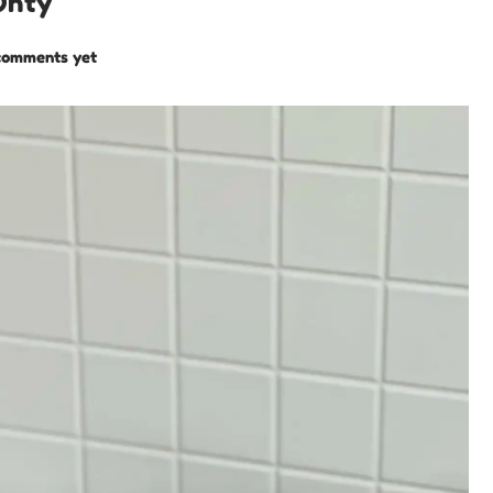
 Onty
comments yet