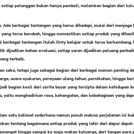
, setiap pelanggan bukan hanya pembeli, melainkan bagian dari kel
h. Ada berbagai tantangan yang harus dihadapi, mulai dari menjaga 
r yang terus berubah, hingga memastikan setiap produk yang dihas
 berbagai tantangan itulah Onty belajar untuk terus berkembang, 
tik dijadikan bahan evaluasi, setiap saran dijadikan peluang perbai
yang terbaik.
dan cake, tetapi juga sebagai bagian dari berbagai momen penting d
arga, acara syukuran, perayaan ulang tahun, pernikahan, hingga b
di bagian kecil dari cerita besar yang tercipta dalam kehidupan b
, yaitu menghadirkan rasa, kehangatan, dan kebahagiaan yang dapa
alam satu kalimat sederhana namun penuh makna: perjalanan ini bu
inkan tentang bagaimana setiap produk yang lahir dari dapur dap
 semangat hingga sampai ke meja makan keluarga, dari tangan para