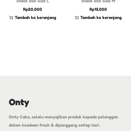
Snack Box Size L
Snack Box Size M
Rp
20.000
Rp
15.000
Tambah ke keranjang
Tambah ke keranjang
Onty
Onty Cake, selalu menyajikan produk kepada pelanggan
dalam keadaan fresh & dipanggang setiap hari.