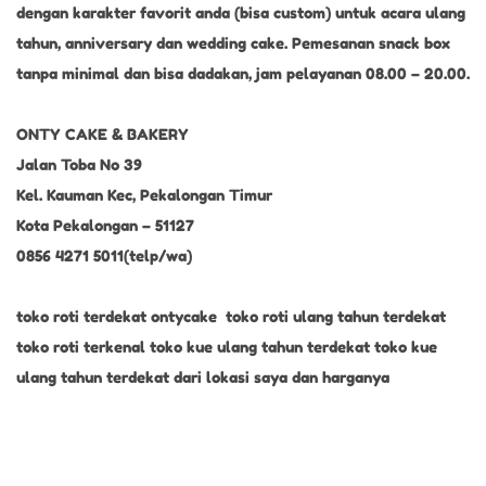
,
dengan karakter favorit anda (bisa custom) untuk acara ulang
2
tahun, anniversary dan wedding cake. Pemesanan snack box
0
tanpa minimal dan bisa dadakan, jam pelayanan 08.00 – 20.00.
2
2
ONTY CAKE & BAKERY
Jalan Toba No 39
Kel. Kauman Kec, Pekalongan Timur
Kota Pekalongan – 51127
0856 4271 5011(telp/wa)
toko roti terdekat ontycake toko roti ulang tahun terdekat
toko roti terkenal toko kue ulang tahun terdekat toko kue
ulang tahun terdekat dari lokasi saya dan harganya
B
O