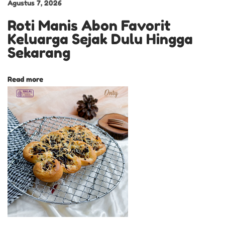
Agustus 7, 2026
A
Roti Manis Abon Favorit
N
Keluarga Sejak Dulu Hingga
B
Sekarang
O
L
Read more
U
G
U
L
U
N
G
T
E
R
E