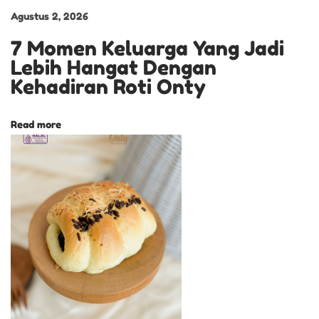
Agustus 2, 2026
N
A
7 Momen Keluarga Yang Jadi
K
Lebih Hangat Dengan
Kehadiran Roti Onty
Read more