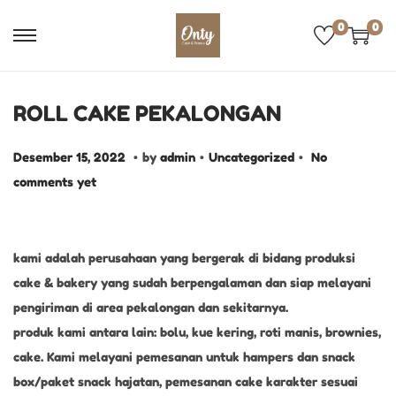
0
0
ROLL CAKE PEKALONGAN
.
.
.
P
D
P
Desember 15, 2022
by
admin
Uncategorized
No
o
e
o
comments yet
s
s
s
t
e
t
e
m
e
kami adalah perusahaan yang bergerak di bidang produksi
d
b
d
cake & bakery yang sudah berpengalaman dan siap melayani
o
e
i
pengiriman di area pekalongan dan sekitarnya.
n
r
n
produk kami antara lain: bolu, kue kering, roti manis, brownies,
1
cake. Kami melayani pemesanan untuk hampers dan snack
5
box/paket snack hajatan, pemesanan cake karakter sesuai