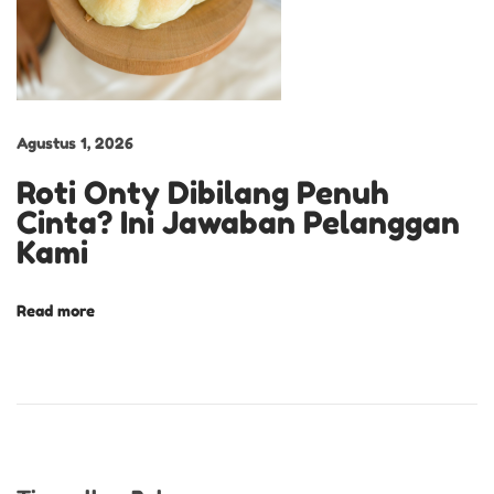
E
K
A
L
O
Agustus 1, 2026
N
Roti Onty Dibilang Penuh
G
Cinta? Ini Jawaban Pelanggan
A
Kami
N
Read more