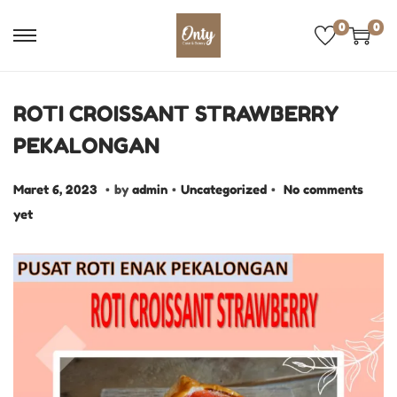
0
0
ROTI CROISSANT STRAWBERRY
PEKALONGAN
.
.
.
P
M
P
Maret 6, 2023
by
admin
Uncategorized
No comments
o
a
o
yet
s
r
s
t
e
t
e
t
e
d
6
d
o
,
i
n
2
n
0