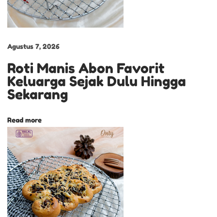
A
W
B
E
Agustus 7, 2026
R
Roti Manis Abon Favorit
R
Keluarga Sejak Dulu Hingga
Y
Sekarang
P
E
Read more
K
A
L
O
N
G
A