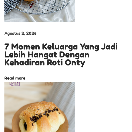
N
R
O
T
Agustus 2, 2026
I
S
7 Momen Keluarga Yang Jadi
T
Lebih Hangat Dengan
R
Kehadiran Roti Onty
A
W
Read more
B
E
R
R
Y
P