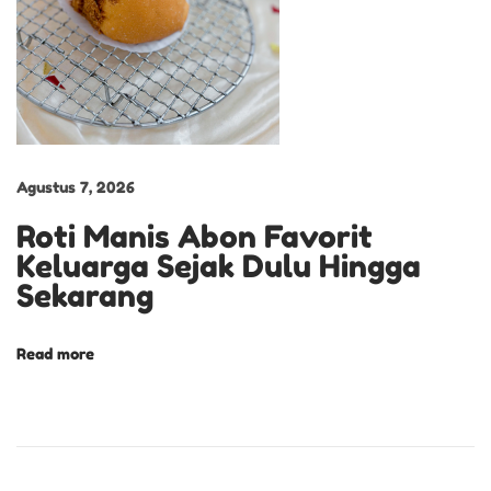
e
r
?
I
n
i
Agustus 7, 2026
D
Roti Manis Abon Favorit
i
Keluarga Sejak Dulu Hingga
a
Sekarang
P
r
o
Read more
d
u
k
O