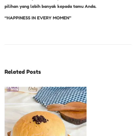
pilihan yang lebih banyak kepada tamu Anda.
“HAPPINESS IN EVERY MOMEN”
K
u
e
U
l
Related Posts
a
n
g
T
a
h
u
n