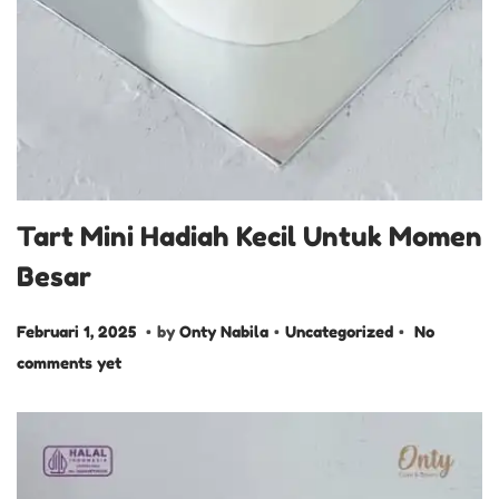
Tart Mini Hadiah Kecil Untuk Momen
Besar
.
.
.
P
F
P
Februari 1, 2025
by
Onty Nabila
Uncategorized
No
o
e
o
comments yet
s
b
s
t
r
t
e
u
e
d
a
d