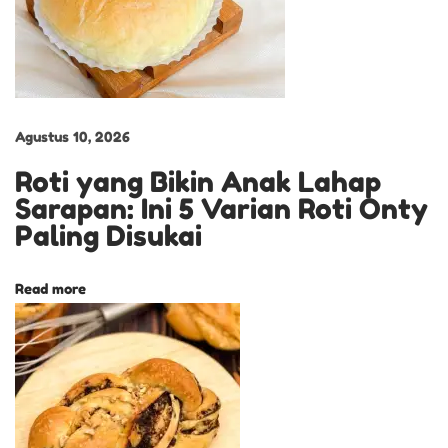
Y
a
n
g
M
Agustus 10, 2026
e
Roti yang Bikin Anak Lahap
m
Sarapan: Ini 5 Varian Roti Onty
b
Paling Disukai
u
a
Read more
t
M
o
m
e
n