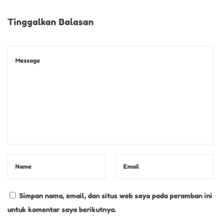
n
t
Tinggalkan Balasan
y
Y
a
n
g
H
a
r
u
s
D
i
Simpan nama, email, dan situs web saya pada peramban ini
c
untuk komentar saya berikutnya.
o