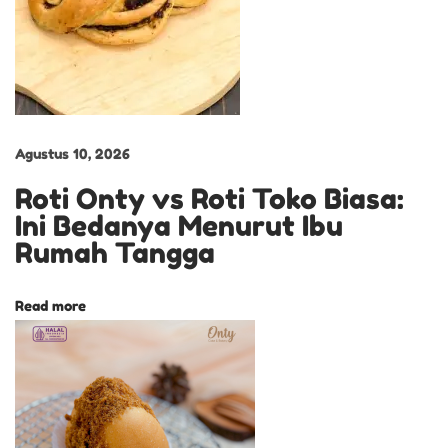
S
p
e
s
i
a
Agustus 10, 2026
l
Roti Onty vs Roti Toko Biasa:
C
Ini Bedanya Menurut Ibu
h
Rumah Tangga
e
e
Read more
s
e
L
o
v