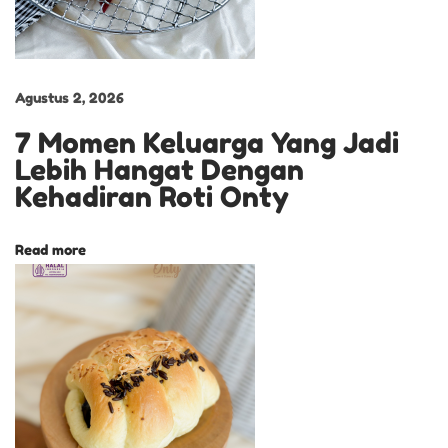
m
i
u
m
Agustus 2, 2026
P
7 Momen Keluarga Yang Jadi
u
Lebih Hangat Dengan
d
Kehadiran Roti Onty
i
n
Read more
g
S
i
l
k
y
C