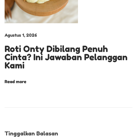
i
t
a
r
Agustus 1, 2026
a
Roti Onty Dibilang Penuh
s
Cinta? Ini Jawaban Pelanggan
a
Kami
M
a
n
Read more
i
s
D
a
l
a
Tinggalkan Balasan