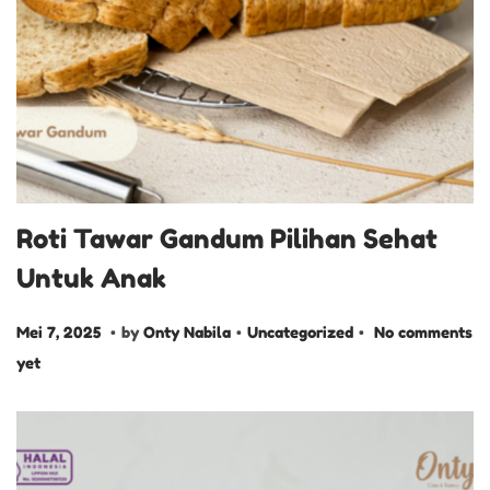
Roti Tawar Gandum Pilihan Sehat
Untuk Anak
.
.
.
P
M
P
Mei 7, 2025
by
Onty Nabila
Uncategorized
No comments
o
e
o
yet
s
i
s
t
7
t
e
,
e
d
2
d