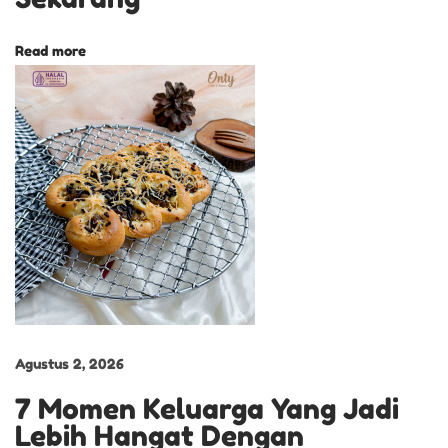
p
Read more
e
s
i
a
l
B
o
l
u
J
a
d
Agustus 2, 2026
u
7 Momen Keluarga Yang Jadi
l
Lebih Hangat Dengan
U