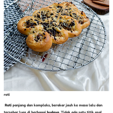
5
roti
Roti
panjang dan kompleks, berakar jauh ke masa lalu dan
tersebar luas di berbagai
budaya
. Tidak ada satu titik asal