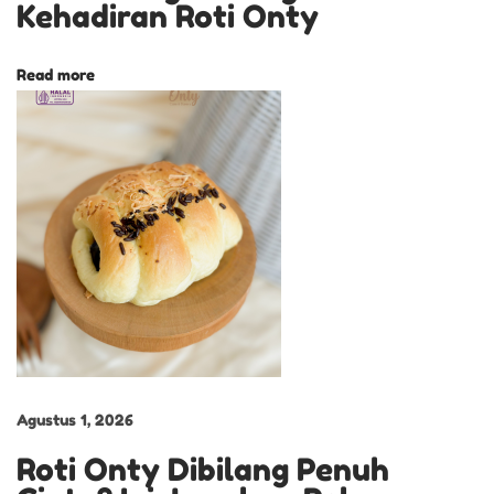
Kehadiran Roti Onty
n
t
Read more
u
k
N
o
s
t
a
l
g
i
a
Agustus 1, 2026
M
Roti Onty Dibilang Penuh
a
s