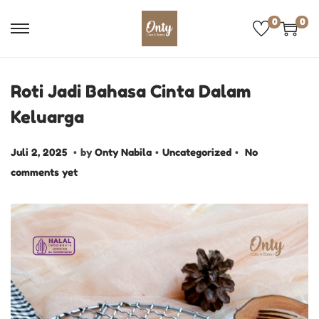
0
0
Roti Jadi Bahasa Cinta Dalam
Keluarga
.
.
.
P
J
P
Juli 2, 2025
by
Onty Nabila
Uncategorized
No
o
u
o
comments yet
s
l
s
t
i
t
e
2
e
d
,
d
o
2
i
n
0
n
2