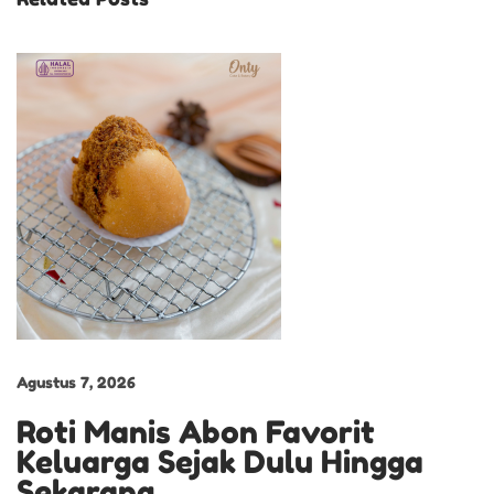
t
y
S
e
l
a
l
u
D
i
M
o
Agustus 7, 2026
m
Roti Manis Abon Favorit
e
Keluarga Sejak Dulu Hingga
n
Sekarang
S