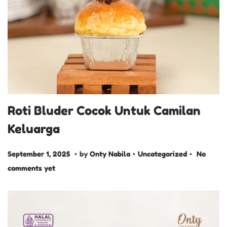
Roti Bluder Cocok Untuk Camilan
Keluarga
.
.
.
P
S
P
September 1, 2025
by
Onty Nabila
Uncategorized
No
o
e
o
comments yet
s
p
s
t
t
t
e
e
e
d
m
d