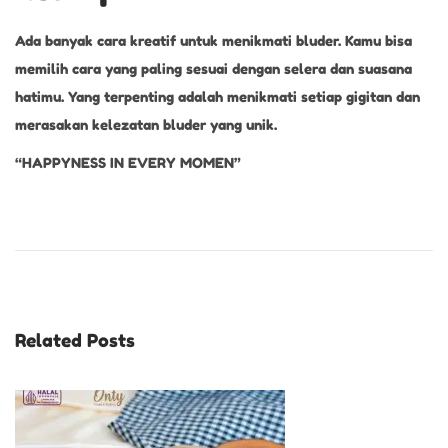
Ada banyak cara kreatif untuk menikmati bluder. Kamu bisa
memilih cara yang paling sesuai dengan selera dan suasana
hatimu. Yang terpenting adalah menikmati setiap gigitan dan
merasakan kelezatan bluder yang unik.
“HAPPYNESS IN EVERY MOMEN”
R
o
t
i
S
Related Posts
i
s
i
r