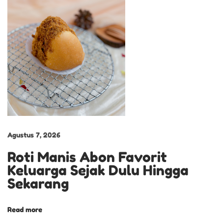
t
i
S
o
b
e
k
Y
a
n
Agustus 7, 2026
g
Roti Manis Abon Favorit
S
Keluarga Sejak Dulu Hingga
e
Sekarang
l
a
l
Read more