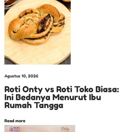
l
A
n
a
k
K
e
S
e
k
Agustus 10, 2026
o
Roti Onty vs Roti Toko Biasa:
l
Ini Bedanya Menurut Ibu
a
Rumah Tangga
h
R
Read more
o