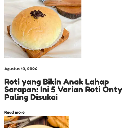
M
o
c
c
a
F
a
v
o
Agustus 10, 2026
r
Roti yang Bikin Anak Lahap
i
Sarapan: Ini 5 Varian Roti Onty
t
Paling Disukai
B
e
Read more
k
a