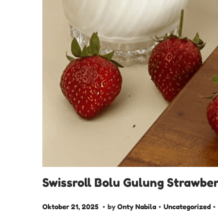
Swissroll Bolu Gulung Strawbe
.
.
.
P
O
P
Oktober 21, 2025
by
Onty Nabila
Uncategorized