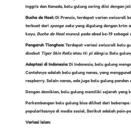
Inggris dan Kanada, bolu gulung sering diisi dengan je
Buche de Noel:
Di Prancis, terdapat varian swissroll
terbuat dari
sponge cake
yang digulung dengan krim at
kayu.
Buche de Noel
muncul pada abad ke-19 sebagai s
Pengaruh Tionghoa:
Terdapat variasi swissroll bolu 
disebut
Tiger Skin Rolls
atau
Hǔ pí dàngāo
. Bolu gulun
Adaptasi di Indonesia:
Di Indonesia, bolu gulung meng
Contohnya adalah bolu gulung nanas, yang menggunakan
raspberry. Selain nanas, ada juga bolu gulung pandan
Dengan demikian, bolu gulung memiliki sejarah yang 
Perkembangan bolu gulung bisa dilihat dari beberapa a
popularitasnya di media sosial. Berikut adalah poin-
Variasi Isian: