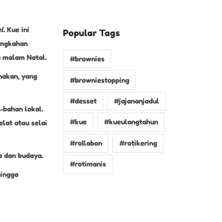
l
. Kue ini
Popular Tags
ongkahan
a malam Natal.
#brownies
nakan, yang
#browniestopping
#desset
#jajananjadul
-bahan lokal.
#kue
#kueulangtahun
lat atau selai
#rollabon
#rotikering
a dan budaya.
#rotimanis
hingga