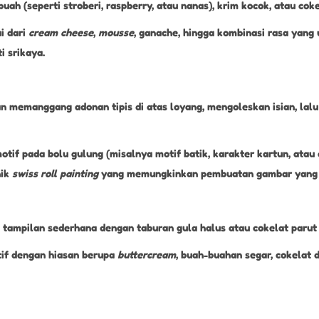
uah (seperti stroberi, raspberry, atau nanas), krim kocok, atau coke
i dari
cream cheese
,
mousse
, ganache, hingga kombinasi rasa yang 
i srikaya.
 memanggang adonan tipis di atas loyang, mengoleskan isian, lalu
if pada bolu gulung (misalnya motif batik, karakter kartun, atau 
nik
swiss roll painting
yang memungkinkan pembuatan gambar yang le
 tampilan sederhana dengan taburan gula halus atau cokelat parut 
tif dengan hiasan berupa
buttercream
, buah-buahan segar, cokelat d