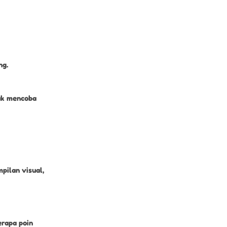
ng.
tuk mencoba
pilan visual,
erapa poin