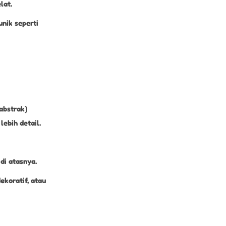
lat.
unik seperti
abstrak)
bih detail.
di atasnya.
ekoratif, atau