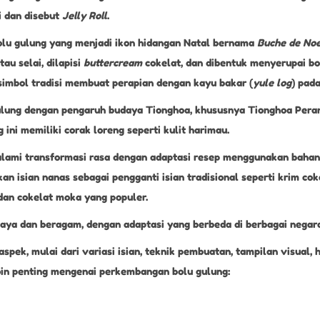
li dan disebut
Jelly Roll
.
 bolu gulung yang menjadi ikon hidangan Natal bernama
Buche de Noe
au selai, dilapisi
buttercream
cokelat, dan dibentuk menyerupai b
imbol tradisi membuat perapian dengan kayu bakar (
yule log
) pad
gulung dengan pengaruh budaya Tionghoa, khususnya Tionghoa Pera
g ini memiliki corak loreng seperti kulit harimau.
alami transformasi rasa dengan adaptasi resep menggunakan bahan
 isian nanas sebagai pengganti isian tradisional seperti krim coke
 dan cokelat moka yang populer.
kaya dan beragam, dengan adaptasi yang berbeda di berbagai negar
spek, mulai dari variasi isian, teknik pembuatan, tampilan visual, 
poin penting mengenai perkembangan bolu gulung: