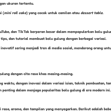
gan ukuran tertentu.
i (
mini roll cake
) yang cocok untuk camilan atau
dessert table
.
ouTube, dan TikTok berperan besar dalam mempopulerkan bolu gulu
 tips, dan tutorial membuat bolu gulung dengan berbagai variasi.
inovatif sering menjadi tren di media sosial, mendorong orang un
gulung dengan cita rasa khas masing-masing.
g waktu, dengan inovasi dalam variasi isian, teknik pembuatan, tam
n penting dalam menjaga popularitas bolu gulung di era modern ini.
i rasa, aroma, dan tampilan yang menyegarkan. Berikut adalah beb