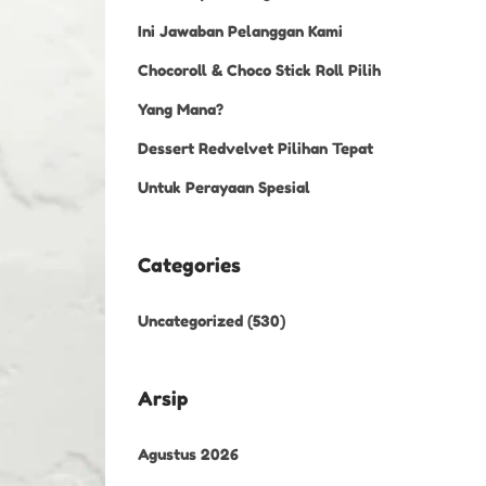
Ini Jawaban Pelanggan Kami
Chocoroll & Choco Stick Roll Pilih
Yang Mana?
Dessert Redvelvet Pilihan Tepat
Untuk Perayaan Spesial
Categories
Uncategorized
(530)
Arsip
Agustus 2026