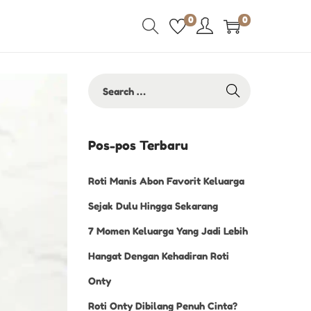
0
0
Pos-pos Terbaru
Roti Manis Abon Favorit Keluarga
Sejak Dulu Hingga Sekarang
7 Momen Keluarga Yang Jadi Lebih
Hangat Dengan Kehadiran Roti
Onty
Roti Onty Dibilang Penuh Cinta?