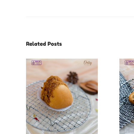
K
e
r
i
p
Related Posts
i
k
T
e
m
p
e
R
a
s
a