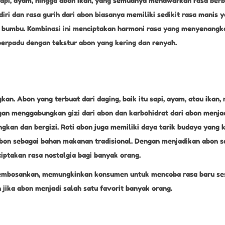
n sapi, ayam, hingga abon ikan, yang semuanya menawarkan rasa berb
iri dan rasa gurih dari abon biasanya memiliki sedikit rasa manis 
bumbu. Kombinasi ini menciptakan harmoni rasa yang menyenangkan
erpadu dengan tekstur abon yang kering dan renyah.
kan. Abon yang terbuat dari daging, baik itu sapi, ayam, atau ikan
an menggabungkan gizi dari abon dan karbohidrat dari abon menjad
gkan dan bergizi. Roti abon juga memiliki daya tarik budaya yang 
bon sebagai bahan makanan tradisional. Dengan menjadikan abon s
ptakan rasa nostalgia bagi banyak orang.
membosankan, memungkinkan konsumen untuk mencoba rasa baru ses
jika abon menjadi salah satu favorit banyak orang.