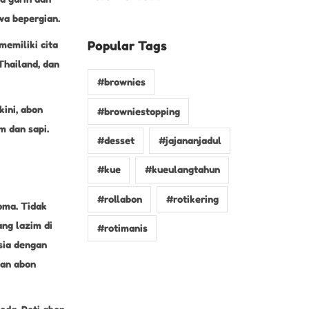
wa bepergian.
Popular Tags
emiliki cita
Thailand, dan
#brownies
ini, abon
#browniestopping
m dan sapi.
#desset
#jajananjadul
#kue
#kueulangtahun
#rollabon
#rotikering
oma. Tidak
ng lazim di
#rotimanis
sia dengan
kan abon