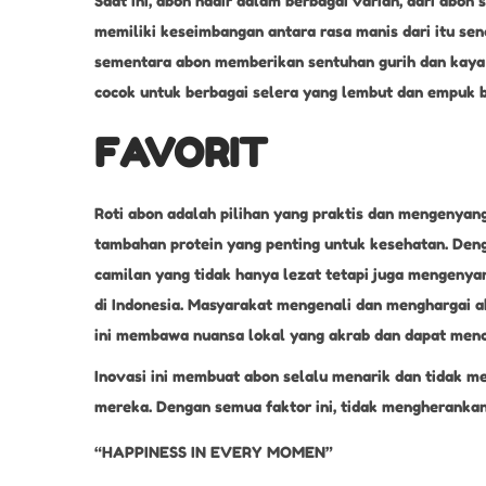
Saat ini, abon hadir dalam berbagai varian, dari abo
memiliki keseimbangan antara rasa manis dari itu send
sementara abon memberikan sentuhan gurih dan kaya 
cocok untuk berbagai selera yang lembut dan empuk b
FAVORIT
Roti abon adalah pilihan yang praktis dan mengenyang
tambahan protein yang penting untuk kesehatan. Deng
camilan yang tidak hanya lezat tetapi juga mengenyan
di Indonesia. Masyarakat mengenali dan menghargai a
ini membawa nuansa lokal yang akrab dan dapat menci
Inovasi ini membuat abon selalu menarik dan tidak 
mereka. Dengan semua faktor ini, tidak mengherankan 
“HAPPINESS IN EVERY MOMEN”