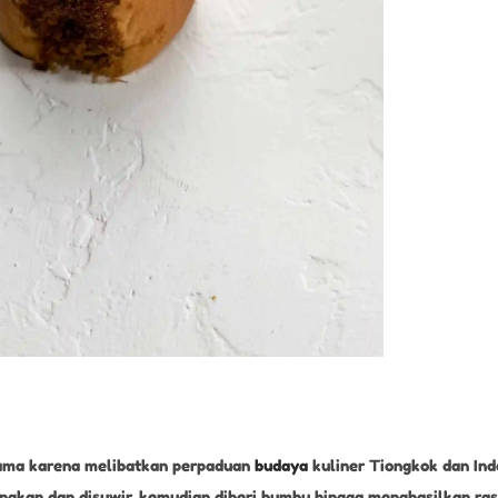
tama karena melibatkan perpaduan
budaya
kuliner Tiongkok dan Ind
ringkan dan disuwir, kemudian diberi bumbu hingga menghasilkan ras