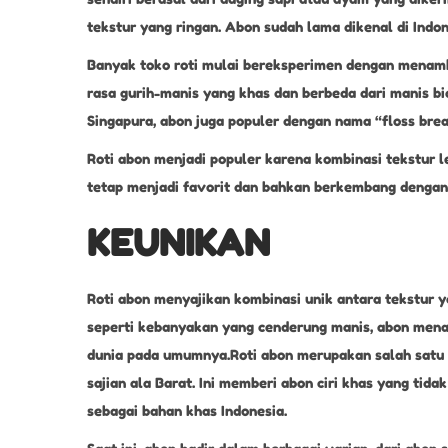
tekstur yang ringan. Abon sudah lama dikenal di Indo
Banyak toko roti mulai bereksperimen dengan menamba
rasa gurih-manis yang khas dan berbeda dari manis bi
Singapura, abon juga populer dengan nama “floss bre
Roti abon menjadi populer karena kombinasi tekstur l
tetap menjadi favorit dan bahkan berkembang dengan 
KEUNIKAN
Roti abon menyajikan kombinasi unik antara tekstur 
seperti kebanyakan yang cenderung manis, abon mena
dunia pada umumnya.Roti abon merupakan salah satu 
sajian ala Barat. Ini memberi abon ciri khas yang tid
sebagai bahan khas Indonesia.