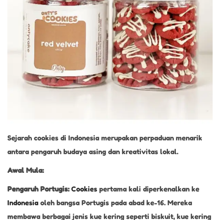
3
,
2
0
2
5
Sejarah cookies di Indonesia merupakan perpaduan menarik
antara pengaruh budaya asing dan kreativitas lokal.
Awal Mula:
Pengaruh Portugis:
Cookies
pertama kali diperkenalkan ke
Indonesia
oleh bangsa Portugis pada abad ke-16. Mereka
membawa berbagai jenis kue kering seperti biskuit, kue kering