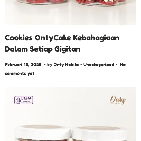
Cookies OntyCake Kebahagiaan
Dalam Setiap Gigitan
.
.
.
P
F
P
Februari 13, 2025
by
Onty Nabila
Uncategorized
No
o
e
o
comments yet
s
b
s
t
r
t
e
u
e
d
a
d
o
r
i
n
i
n
1