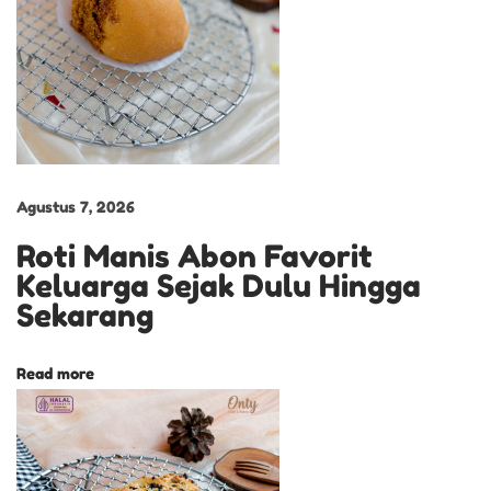
y
C
a
k
e
H
i
Agustus 7, 2026
d
Roti Manis Abon Favorit
a
Keluarga Sejak Dulu Hingga
n
Sekarang
g
a
Read more
n
P
r
a