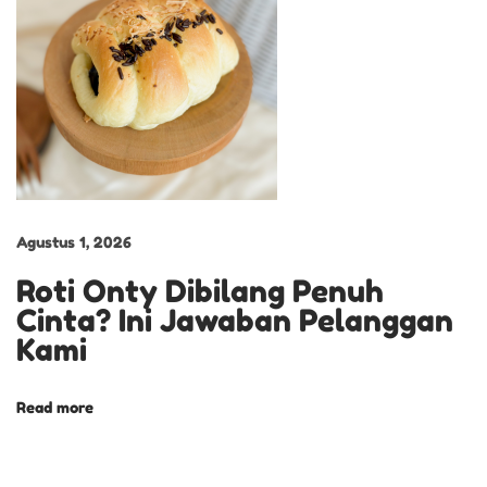
o
t
i
P
i
s
a
n
Agustus 1, 2026
g
Roti Onty Dibilang Penuh
K
Cinta? Ini Jawaban Pelanggan
e
Kami
j
u
O
Read more
n
t