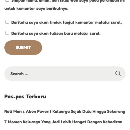
Simpan nama, email, dan situs web saya pada peramban ini
e
untuk komentar saya berikutnya.
n
y
Beritahu saya akan tindak lanjut komentar melalui surel.
e
Beritahu saya akan tulisan baru melalui surel.
h
a
t
k
a
n
Pos-pos Terbaru
Roti Manis Abon Favorit Keluarga Sejak Dulu Hingga Sekarang
7 Momen Keluarga Yang Jadi Lebih Hangat Dengan Kehadiran