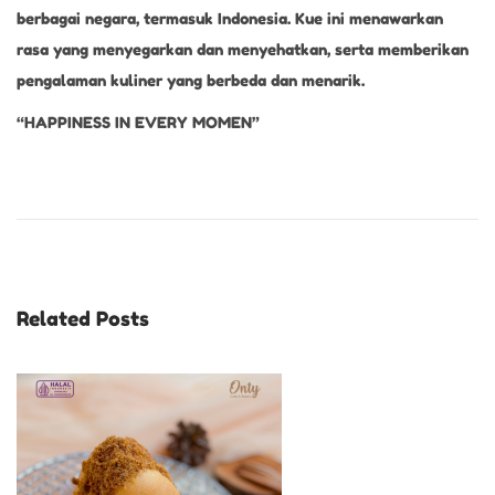
berbagai negara, termasuk Indonesia. Kue ini menawarkan
rasa yang menyegarkan dan menyehatkan, serta memberikan
pengalaman kuliner yang berbeda dan menarik.
“HAPPINESS IN EVERY MOMEN”
S
n
a
c
k
Related Posts
b
o
x
O
n
t