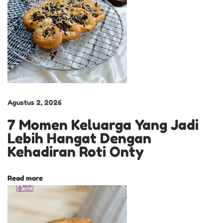
k
t
i
s
U
n
t
u
Agustus 2, 2026
k
7 Momen Keluarga Yang Jadi
K
Lebih Hangat Dengan
a
Kehadiran Roti Onty
n
t
Read more
o
r
R