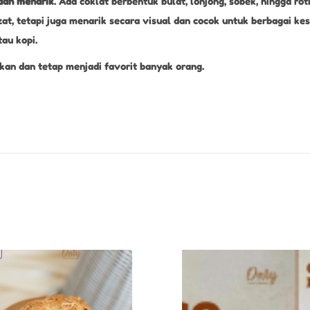
dan menarik
. Ada coklat berbentuk bulat, lonjong, sobek, hingga rot
zat, tetapi juga menarik secara visual dan cocok untuk berbagai ke
au kopi.
an dan tetap menjadi favorit banyak orang.