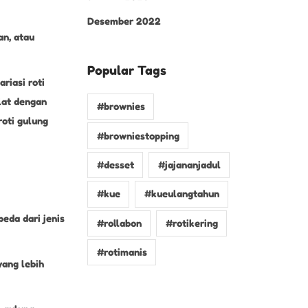
Desember 2022
n, atau
Popular Tags
riasi roti
klat dengan
#brownies
roti gulung
#browniestopping
#desset
#jajananjadul
#kue
#kueulangtahun
eda dari jenis
#rollabon
#rotikering
#rotimanis
yang lebih