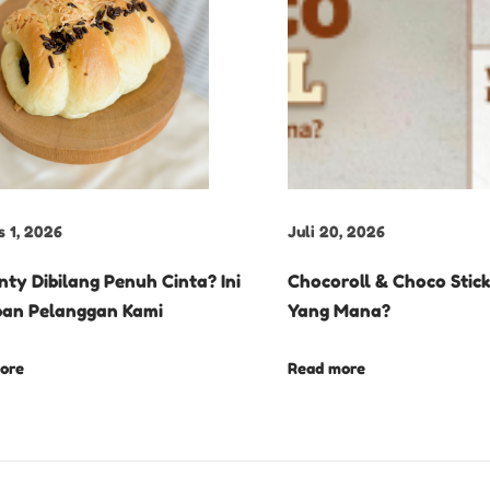
s 1, 2026
Juli 20, 2026
nty Dibilang Penuh Cinta? Ini
Chocoroll & Choco Stick 
an Pelanggan Kami
Yang Mana?
ore
Read more