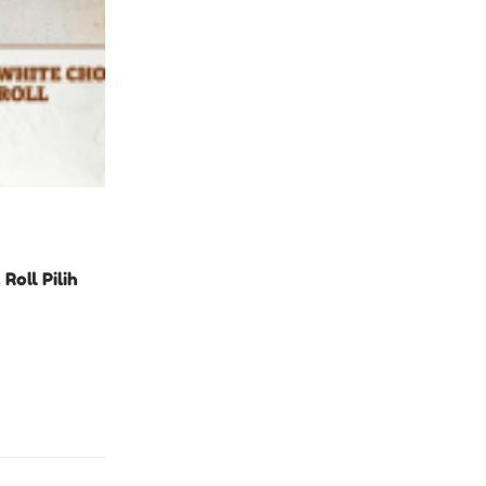
Roll Pilih