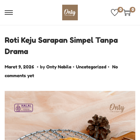
0
0
Roti Keju Sarapan Simpel Tanpa
Drama
.
.
.
P
M
P
Maret 9, 2026
by
Onty Nabila
Uncategorized
No
o
a
o
comments yet
s
r
s
t
e
t
e
t
e
d
9
d
o
,
i
n
2
n
0