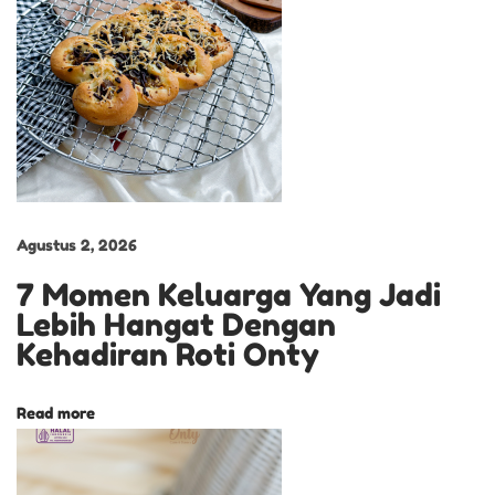
l
u
D
i
I
n
g
a
Agustus 2, 2026
t
7 Momen Keluarga Yang Jadi
A
Lebih Hangat Dengan
n
Kehadiran Roti Onty
a
k
Read more
D
o
n