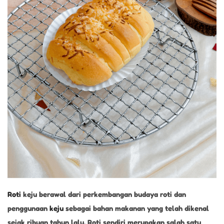
2
6
Roti
keju berawal dari perkembangan budaya roti dan
penggunaan
keju
sebagai bahan makanan yang telah dikenal
sejak ribuan tahun lalu. Roti sendiri merupakan salah satu