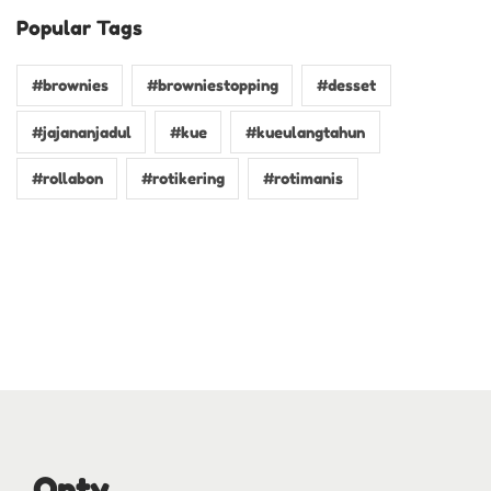
Popular Tags
#brownies
#browniestopping
#desset
#jajananjadul
#kue
#kueulangtahun
#rollabon
#rotikering
#rotimanis
Onty