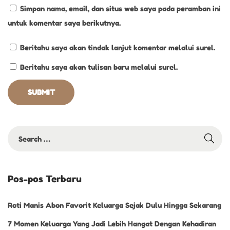
Simpan nama, email, dan situs web saya pada peramban ini
a
untuk komentar saya berikutnya.
l
u
Beritahu saya akan tindak lanjut komentar melalui surel.
J
Beritahu saya akan tulisan baru melalui surel.
a
d
i
F
a
v
o
r
Pos-pos Terbaru
i
t
Roti Manis Abon Favorit Keluarga Sejak Dulu Hingga Sekarang
7 Momen Keluarga Yang Jadi Lebih Hangat Dengan Kehadiran