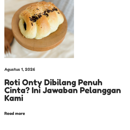
a
t
M
e
s
e
s
C
Agustus 1, 2026
o
Roti Onty Dibilang Penuh
k
Cinta? Ini Jawaban Pelanggan
l
Kami
a
t
C
Read more
a
m