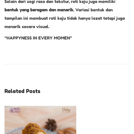
Selain dari segi rasa dan tekstur, roti keju juga memiliki
bentuk yang beragam dan menarik
. Variasi bentuk dan
tampilan ini membuat roti keju tidak hanya lezat tetapi juga
menarik secara visual.
“HAPPYNESS IN EVERY MOMEN”
R
o
t
i
C
Related Posts
o
k
l
a
t
R