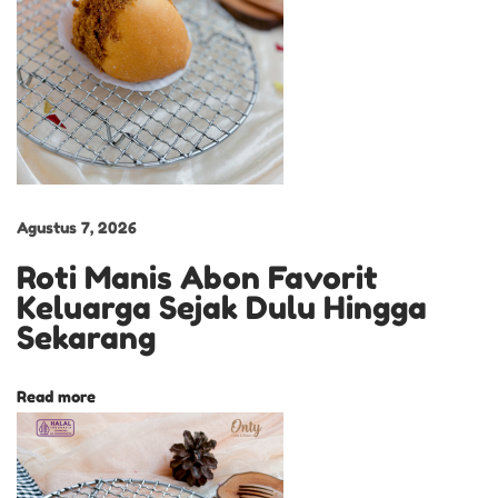
a
s
a
M
a
n
i
Agustus 7, 2026
s
Roti Manis Abon Favorit
Y
Keluarga Sejak Dulu Hingga
a
Sekarang
n
g
Read more
S
e
l
a