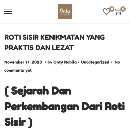
0
0
ROTI SISIR KENIKMATAN YANG
PRAKTIS DAN LEZAT
.
.
.
P
D
P
November 17, 2023
by
Onty Nabila
Uncategorized
No
o
e
o
comments yet
s
s
s
t
e
t
( Sejarah Dan
e
m
e
d
b
d
Perkembangan Dari Roti
o
e
i
n
Sisir )
r
n
3