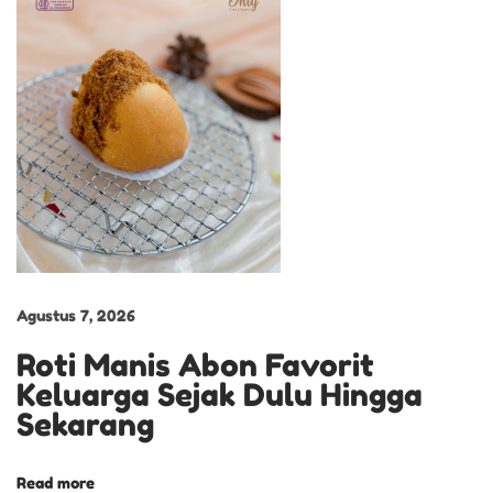
E
L
A
P
A
B
R
O
W
N
Agustus 7, 2026
I
Roti Manis Abon Favorit
E
Keluarga Sejak Dulu Hingga
S
Sekarang
C
R
Read more
E