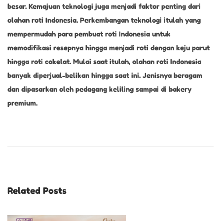
besar. Kemajuan teknologi juga menjadi faktor penting dari
olahan roti Indonesia. Perkembangan teknologi itulah yang
mempermudah para pembuat roti Indonesia untuk
memodifikasi resepnya hingga menjadi roti dengan keju parut
hingga roti cokelat. Mulai saat itulah, olahan roti Indonesia
banyak diperjual-belikan hingga saat ini. Jenisnya beragam
dan dipasarkan oleh pedagang keliling sampai di bakery
premium.
P
U
D
D
I
Related Posts
N
G
K