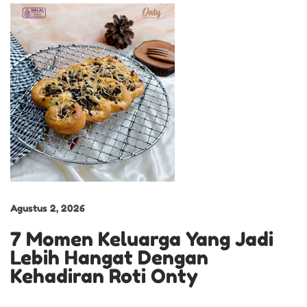
A
M
C
H
E
E
S
E
Agustus 2, 2026
7 Momen Keluarga Yang Jadi
Lebih Hangat Dengan
Kehadiran Roti Onty