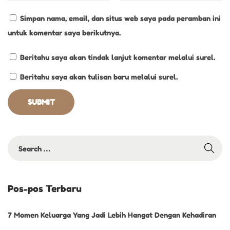
i
Simpan nama, email, dan situs web saya pada peramban ini
a
untuk komentar saya berikutnya.
p
G
Beritahu saya akan tindak lanjut komentar melalui surel.
i
Beritahu saya akan tulisan baru melalui surel.
g
i
t
a
n
Pos-pos Terbaru
7 Momen Keluarga Yang Jadi Lebih Hangat Dengan Kehadiran