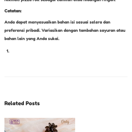
Catatan:
Anda dapat menyesuaikan bahan isi sesuai selera dan
preferensi pribadi. Variasikan dengan tambahan sayuran atau
bahan lain yang Anda sukai.
B
o
l
e
n
Related Posts
P
i
s
a