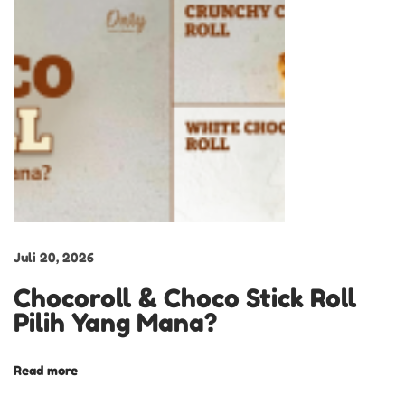
a
s
a
K
l
a
p
p
e
r
Juli 20, 2026
t
Chocoroll & Choco Stick Roll
a
Pilih Yang Mana?
r
t
Read more
K
e