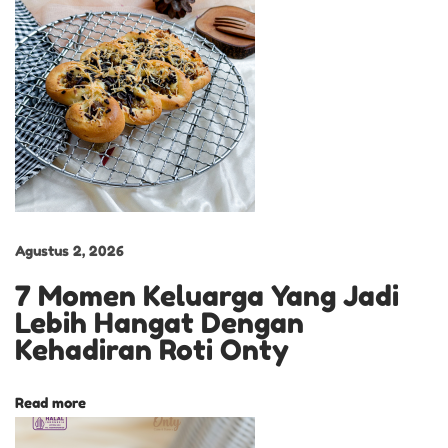
n
g
J
e
l
a
j
a
h
Agustus 2, 2026
i
7 Momen Keluarga Yang Jadi
K
Lebih Hangat Dengan
e
Kehadiran Roti Onty
l
e
Read more
z
a