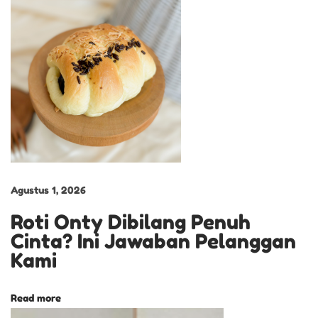
t
a
n
S
e
t
i
a
p
Agustus 1, 2026
V
a
Roti Onty Dibilang Penuh
r
Cinta? Ini Jawaban Pelanggan
i
Kami
a
n
Read more
R