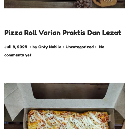
Pizza Roll Varian Praktis Dan Lezat
.
.
.
P
J
P
Juli 8, 2024
by
Onty Nabila
Uncategorized
No
o
u
o
comments yet
s
l
s
t
i
t
e
1
e
d
4
d
o
,
i
n
2
n
0
2
4