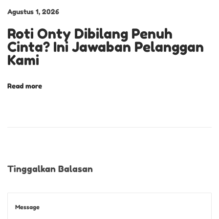
p
Agustus 1, 2026
a
Roti Onty Dibilang Penuh
d
Cinta? Ini Jawaban Pelanggan
u
Kami
a
n
I
Read more
s
t
i
m
e
w
Tinggalkan Balasan
a
h
S