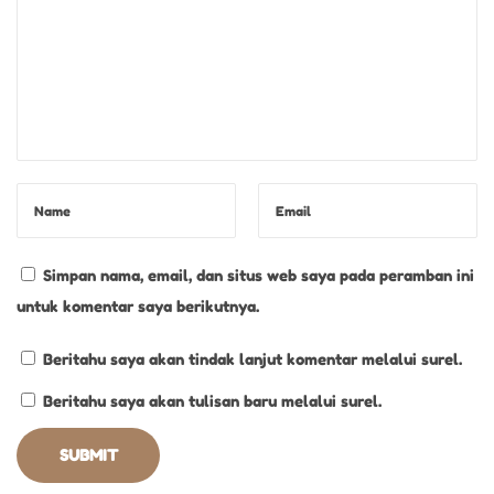
e
t
i
a
p
M
o
m
e
Simpan nama, email, dan situs web saya pada peramban ini
n
untuk komentar saya berikutnya.
Beritahu saya akan tindak lanjut komentar melalui surel.
Beritahu saya akan tulisan baru melalui surel.