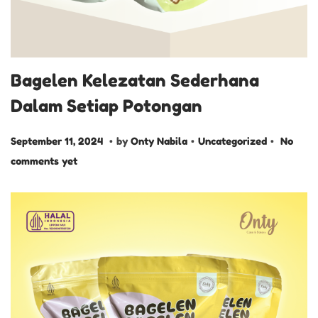
Bagelen Kelezatan Sederhana
Dalam Setiap Potongan
.
.
.
P
S
P
September 11, 2024
by
Onty Nabila
Uncategorized
No
o
e
o
comments yet
s
p
s
t
t
t
e
e
e
d
m
d
o
b
i
n
e
n
r