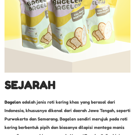
1
1
,
2
0
2
4
SEJARAH
Bagelen
adalah jenis roti kering khas yang berasal dari
Indonesia, khususnya dikenal dari daerah Jawa Tengah, seperti
Purwokerto dan Semarang. Bagelen sendiri merujuk pada roti
kering berbentuk pipih dan biasanya dilapisi mentega manis