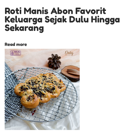
i
Roti Manis Abon Favorit
d
Keluarga Sejak Dulu Hingga
a
Sekarang
n
g
Read more
a
n
B
e
r
b
a
g
a
i
A