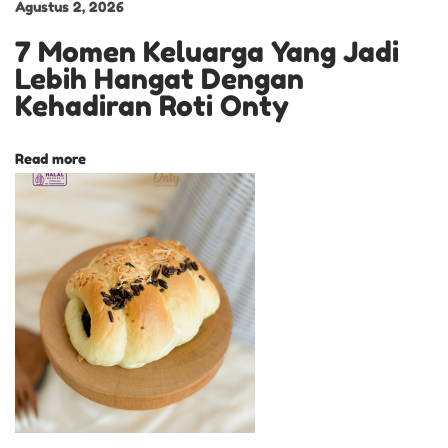
c
Agustus 2, 2026
a
7 Momen Keluarga Yang Jadi
r
Lebih Hangat Dengan
a
Kehadiran Roti Onty
S
u
Read more
s
u
K
u
r
m
a
P
e
r